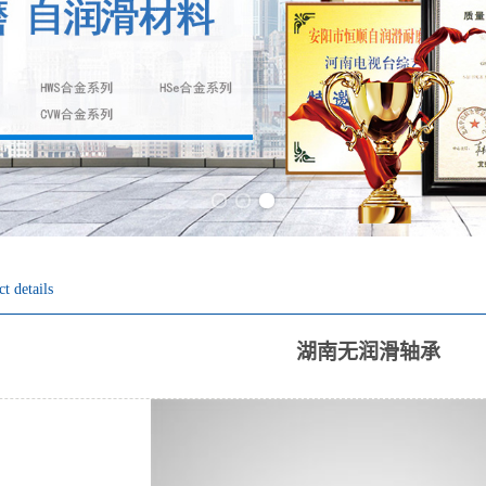
Previous slide
Next slide
t details
湖南无润滑轴承